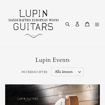
Gå
vidare
till
innehåll
Sök
Logga in
Varukor
Lupin Events
FILTRERAD EFTER